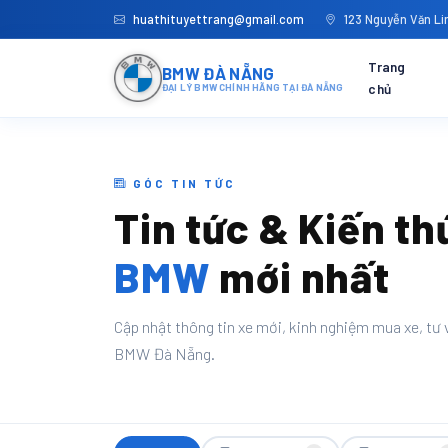
huathituyettrang@gmail.com
123 Nguyễn Văn Lin
Trang
BMW ĐÀ NẴNG
chủ
ĐẠI LÝ BMW CHÍNH HÃNG TẠI ĐÀ NẴNG
GÓC TIN TỨC
Tin tức & Kiến th
BMW
mới nhất
Cập nhật thông tin xe mới, kinh nghiệm mua xe, tư v
BMW Đà Nẵng.