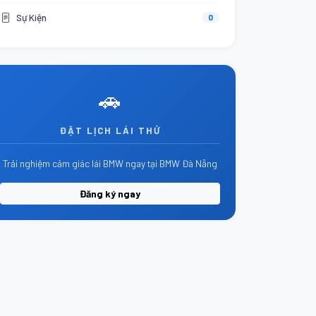
Sự Kiện
0
🚗
ĐẶT LỊCH LÁI THỬ
Trải nghiệm cảm giác lái BMW ngay tại BMW Đà Nẵng
Đăng ký ngay