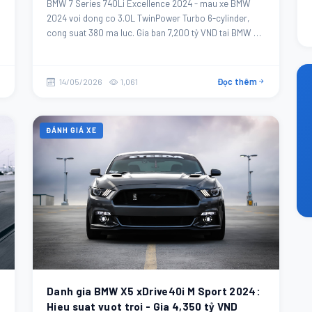
BMW 7 Series 740Li Excellence 2024 - mau xe BMW
2024 voi dong co 3.0L TwinPower Turbo 6-cylinder,
cong suat 380 ma luc. Gia ban 7,200 tỷ VND tai BMW Da
Nang.
Đọc thêm
14/05/2026
1,061
ĐÁNH GIÁ XE
Danh gia BMW X5 xDrive40i M Sport 2024:
Hieu suat vuot troi - Gia 4,350 tỷ VND