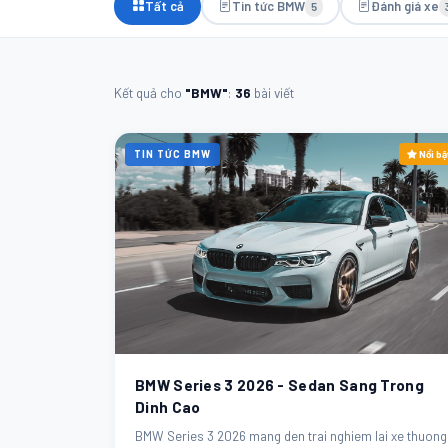
Tất cả
Tin tức BMW
Đánh giá xe
5
Kết quả cho
"BMW"
:
36
bài viết
TIN TỨC BMW
Nổi bậ
BMW Series 3 2026 - Sedan Sang Trong
Dinh Cao
BMW Series 3 2026 mang den trai nghiem lai xe thuong