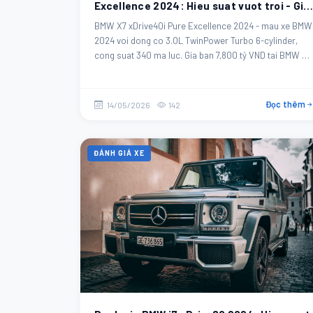
Excellence 2024: Hieu suat vuot troi - Gia
7,800 tỷ VND
BMW X7 xDrive40i Pure Excellence 2024 - mau xe BMW
2024 voi dong co 3.0L TwinPower Turbo 6-cylinder,
cong suat 340 ma luc. Gia ban 7,800 tỷ VND tai BMW Da
Nang.
Đọc thêm
14/05/2026
142
ĐÁNH GIÁ XE