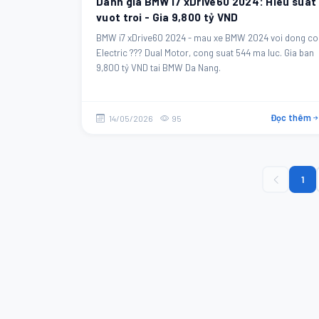
Danh gia BMW i7 xDrive60 2024: Hieu suat
vuot troi - Gia 9,800 tỷ VND
BMW i7 xDrive60 2024 - mau xe BMW 2024 voi dong co
Electric ??? Dual Motor, cong suat 544 ma luc. Gia ban
9,800 tỷ VND tai BMW Da Nang.
Đọc thêm
14/05/2026
95
1