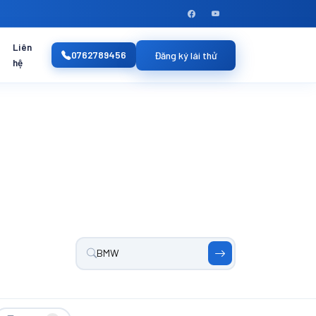
Liên
0762789456
Đăng ký lái thử
hệ