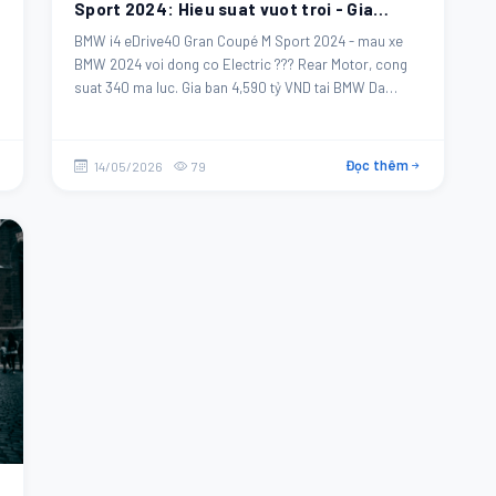
Sport 2024: Hieu suat vuot troi - Gia
4,590 tỷ VND
BMW i4 eDrive40 Gran Coupé M Sport 2024 - mau xe
BMW 2024 voi dong co Electric ??? Rear Motor, cong
suat 340 ma luc. Gia ban 4,590 tỷ VND tai BMW Da
Nang.
Đọc thêm
14/05/2026
79