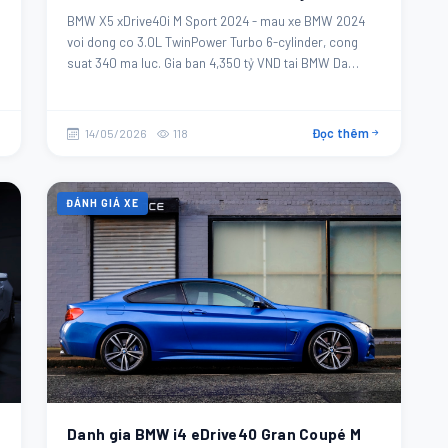
BMW X5 xDrive40i M Sport 2024 - mau xe BMW 2024
voi dong co 3.0L TwinPower Turbo 6-cylinder, cong
suat 340 ma luc. Gia ban 4,350 tỷ VND tai BMW Da
Nang.
Đọc thêm
14/05/2026
118
ĐÁNH GIÁ XE
Danh gia BMW i4 eDrive40 Gran Coupé M