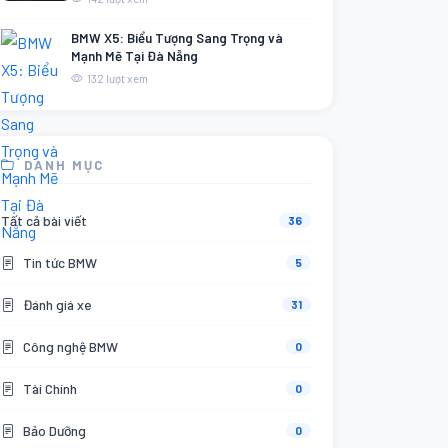
BMW X5: Biểu Tượng Sang Trọng và
Mạnh Mẽ Tại Đà Nẵng
132 lượt xem
DANH MỤC
Tất cả bài viết
36
Tin tức BMW
5
Đánh giá xe
31
Công nghệ BMW
0
Tài Chính
0
Bảo Dưỡng
0