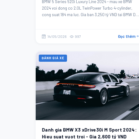
BMW 5 Series 520i Luxury Line 2024 - mau xe BMW
2024 voi dong co 2.0L TwinPower Turbo 4-cylinder,
cong suat 184 ma luc. Gia ban 3,250 tỷ VND tai BMW Da
Nang.
Đọc thêm
14/05/2026
997
ĐÁNH GIÁ XE
Danh gia BMW X3 xDrive30i M Sport 2024:
Hieu suat vuot troi - Gia 2,600 tỷ VND