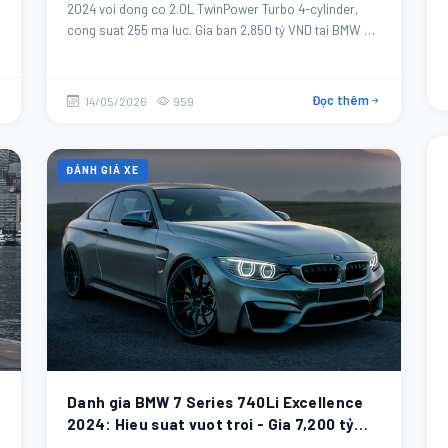
2024 voi dong co 2.0L TwinPower Turbo 4-cylinder,
cong suat 255 ma luc. Gia ban 2,850 tỷ VND tai BMW Da
Nang.
Đọc thêm
14/05/2026
959
ĐÁNH GIÁ XE
Danh gia BMW 7 Series 740Li Excellence
2024: Hieu suat vuot troi - Gia 7,200 tỷ
VND