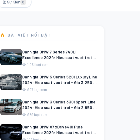
Sự Kiện
0
BÀI VIẾT NỔI BẬT
Danh gia BMW 7 Series 740Li
Excellence 2024: Hieu suat vuot troi -
Gia 7,200 tỷ VND
1,061 lượt xem
Danh gia BMW 5 Series 520i Luxury Line
2024: Hieu suat vuot troi - Gia 3,250 tỷ
VND
997 lượt xem
Danh gia BMW 3 Series 330i Sport Line
2024: Hieu suat vuot troi - Gia 2,850 tỷ
VND
959 lượt xem
Danh gia BMW X7 xDrive40i Pure
Excellence 2024: Hieu suat vuot troi -
Gia 7,800 tỷ VND
142 lượt xem