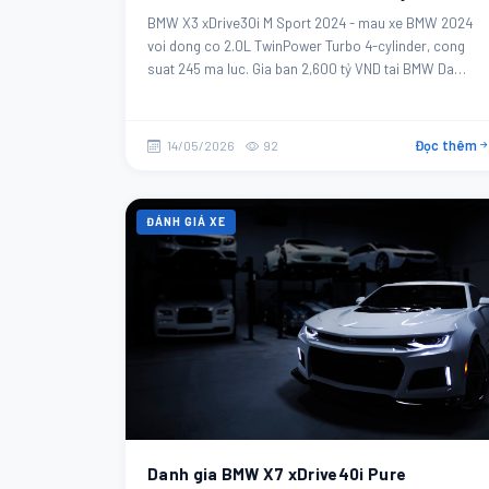
BMW X3 xDrive30i M Sport 2024 - mau xe BMW 2024
voi dong co 2.0L TwinPower Turbo 4-cylinder, cong
suat 245 ma luc. Gia ban 2,600 tỷ VND tai BMW Da
Nang.
Đọc thêm
14/05/2026
92
ĐÁNH GIÁ XE
Danh gia BMW X7 xDrive40i Pure