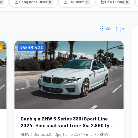
Công nghệ BMW
Tài Chính
Bảo Dưỡng
31
0
0
0
Xóa bộ lọc
t
ĐÁNH GIÁ XE
Danh gia BMW 3 Series 330i Sport Line
2024: Hieu suat vuot troi - Gia 2,850 tỷ
VND
BMW 3 Series 330i Sport Line 2024 - mau xe BMW