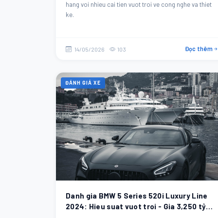
hang voi nhieu cai tien vuot troi ve cong nghe va thiet
ke.
Đọc thêm
14/05/2026
103
ĐÁNH GIÁ XE
Danh gia BMW 5 Series 520i Luxury Line
2024: Hieu suat vuot troi - Gia 3,250 tỷ
VND