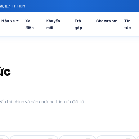
h, Q.7, TP.HCM
Mẫu xe
Xe
Khuyến
Trả
Showroom
Tin
điện
mãi
góp
tức
ức
ấn tài chính và các chương trình ưu đãi từ