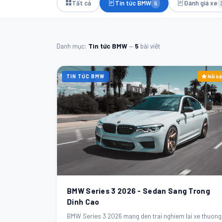
Tất cả
Tin tức BMW
Đánh giá xe
5
Danh mục:
Tin tức BMW
—
5
bài viết
TIN TỨC BMW
Nổi bậ
BMW Series 3 2026 - Sedan Sang Trong
Dinh Cao
BMW Series 3 2026 mang den trai nghiem lai xe thuong