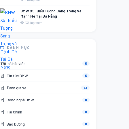
BMW X5: Biểu Tượng Sang Trọng và
Mạnh Mẽ Tại Đà Nẵng
133 lượt xem
DANH MỤC
Tất cả bài viết
5
Tin tức BMW
5
Đánh giá xe
31
Công nghệ BMW
0
Tài Chính
0
Bảo Dưỡng
0