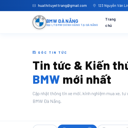
huathituyettrang@gmail.com
123 Nguyễn Văn Lin
Trang
BMW ĐÀ NẴNG
chủ
ĐẠI LÝ BMW CHÍNH HÃNG TẠI ĐÀ NẴNG
GÓC TIN TỨC
Tin tức & Kiến th
BMW
mới nhất
Cập nhật thông tin xe mới, kinh nghiệm mua xe, tư v
BMW Đà Nẵng.