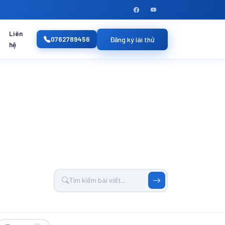
Liên
0762789456
Đăng ký lái thử
hệ