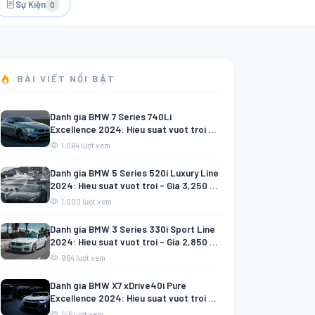
Sự Kiện
0
BÀI VIẾT NỔI BẬT
Danh gia BMW 7 Series 740Li
Excellence 2024: Hieu suat vuot troi -
Gia 7,200 tỷ VND
1,064 lượt xem
Danh gia BMW 5 Series 520i Luxury Line
2024: Hieu suat vuot troi - Gia 3,250 tỷ
VND
1,000 lượt xem
Danh gia BMW 3 Series 330i Sport Line
2024: Hieu suat vuot troi - Gia 2,850 tỷ
VND
964 lượt xem
Danh gia BMW X7 xDrive40i Pure
Excellence 2024: Hieu suat vuot troi -
Gia 7,800 tỷ VND
146 lượt xem