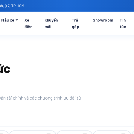
h, Q.7, TP.HCM
Mẫu xe
Xe
Khuyến
Trả
Showroom
Tin
điện
mãi
góp
tức
ức
ấn tài chính và các chương trình ưu đãi từ