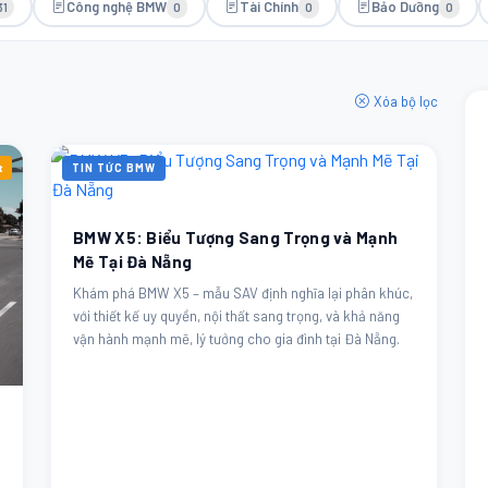
Công nghệ BMW
Tài Chính
Bảo Dưỡng
31
0
0
0
Xóa bộ lọc
t
TIN TỨC BMW
BMW X5: Biểu Tượng Sang Trọng và Mạnh
Mẽ Tại Đà Nẵng
Khám phá BMW X5 – mẫu SAV định nghĩa lại phân khúc,
với thiết kế uy quyền, nội thất sang trọng, và khả năng
vận hành mạnh mẽ, lý tưởng cho gia đình tại Đà Nẵng.