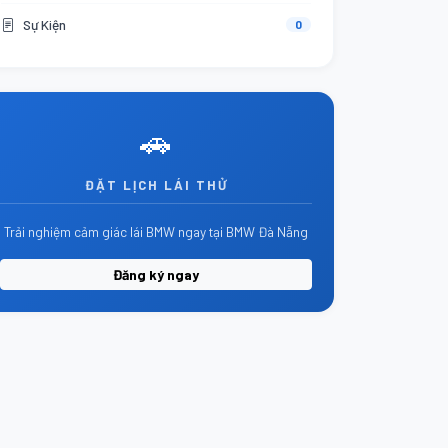
Sự Kiện
0
🚗
ĐẶT LỊCH LÁI THỬ
Trải nghiệm cảm giác lái BMW ngay tại BMW Đà Nẵng
Đăng ký ngay