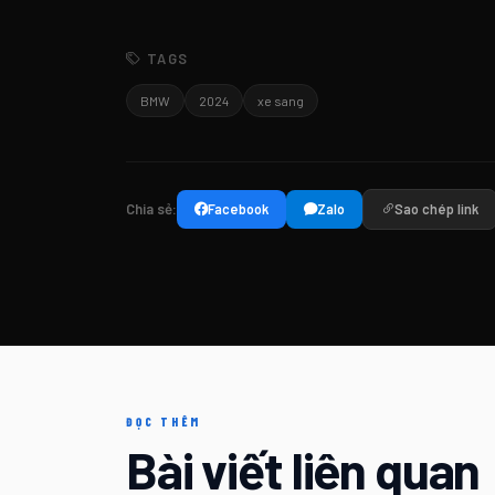
TAGS
BMW
2024
xe sang
Chia sẻ:
Facebook
Zalo
Sao chép link
ĐỌC THÊM
Bài viết liên quan