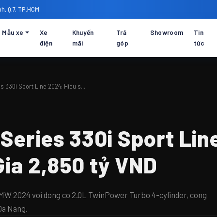
h, Q.7, TP.HCM
Mẫu xe
Xe
Khuyến
Trả
Showroom
Tin
điện
mãi
góp
tức
 330i Sport Line 2024: Hieu s...
Series 330i Sport Lin
 Gia 2,850 tỷ VND
MW 2024 voi dong co 2.0L TwinPower Turbo 4-cylinder, cong
Da Nang.