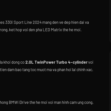
es 330i Sport Line 2024 mang den ve dep hien dai va
rong, ket hop voi den pha LED Matrix the he moi.
la khoi dong co
2.0L TwinPower Turbo 4-cylinder
voi
 tien dam bao tang toc muot ma va phan hoi lai chinh xac.
 thong BMW iDrive the he moi voi man hinh cam ung cong,