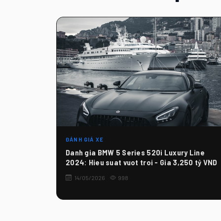
ĐÁNH GIÁ XE
Danh gia BMW 5 Series 520i Luxury Line
2024: Hieu suat vuot troi - Gia 3,250 tỷ VND
14/05/2026
998