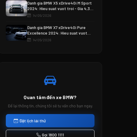
Danh gia BMW X5 xDrive40i M Sport
2024: Hieu suat vuot troi - Gia 4,350
tỷ VND
14/05/2026
Danh gia BMW X7 xDrive40i Pure
Excellence 2024: Hieu suat vuot
troi - Gia 7,800 tỷ VND
14/05/2026
Quan tâm đến xe BMW?
Để lại thông tin, chúng tôi sẽ tư vấn cho bạn ngay.
Đặt lịch lái thử
Gọi 1800 1111