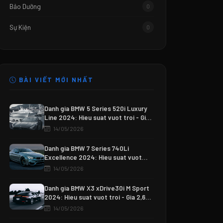
Bảo Dưỡng
0
Sự Kiện
0
BÀI VIẾT MỚI NHẤT
Danh gia BMW 5 Series 520i Luxury
Line 2024: Hieu suat vuot troi - Gia
3,250 tỷ VND
14/05/2026
Danh gia BMW 7 Series 740Li
Excellence 2024: Hieu suat vuot
troi - Gia 7,200 tỷ VND
14/05/2026
Danh gia BMW X3 xDrive30i M Sport
2024: Hieu suat vuot troi - Gia 2,600
tỷ VND
14/05/2026