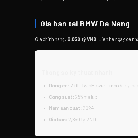
Gia ban tai BMW Da Nang
Gia chinh hang:
2,850 tỷ VND
. Lien he ngay de nha
Thong so ky thuat nhanh
Dong co:
2.0L TwinPower Turbo 4-cylind
Cong suat:
255 ma luc
Nam san xuat:
2024
Gia ban:
2,850 tỷ VND