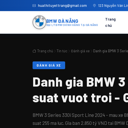
huathituyettrang@gmail.com
123 Nguyễn Văn Lin
Trang
BMW ĐÀ NẴNG
chủ
ĐẠI LÝ BMW CHÍNH HÃNG TẠI ĐÀ NẴNG
Trang chủ
Tin tức
Đánh giá xe
Danh gia BMW 3 Series
ĐÁNH GIÁ XE
Danh gia BMW 3 
suat vuot troi -
BMW 3 Series 330i Sport Line 2024 - mau xe B
suat 255 ma luc. Gia ban 2,850 tỷ VND tai BMW 