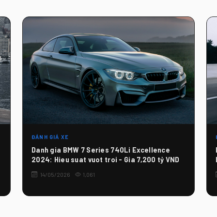
ĐÁNH GIÁ XE
Danh gia BMW 7 Series 740Li Excellence
2024: Hieu suat vuot troi - Gia 7,200 tỷ VND
14/05/2026
1,061