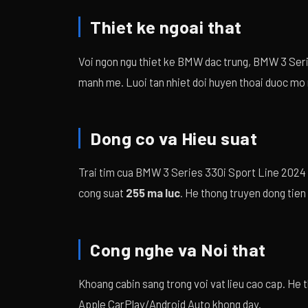
Thiet ke ngoai that
Voi ngon ngu thiet ke BMW dac trung, BMW 3 Seri
manh me. Luoi tan nhiet doi huyen thoai duoc mo 
Dong co va Hieu suat
Trai tim cua BMW 3 Series 330i Sport Line 2024 
cong suat
255 ma luc
. He thong truyen dong tien
Cong nghe va Noi that
Khoang cabin sang trong voi vat lieu cao cap. He
Apple CarPlay/Android Auto khong day.