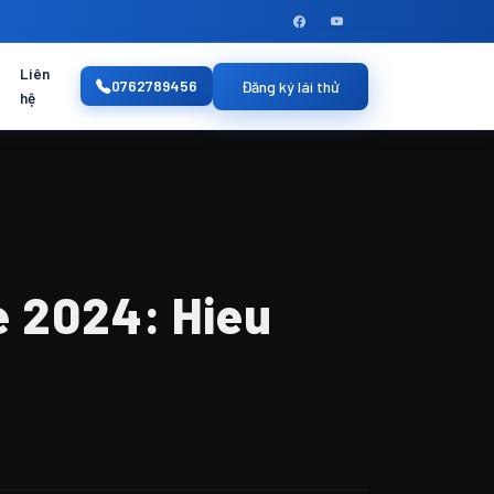
Liên
0762789456
Đăng ký lái thử
hệ
e 2024: Hieu