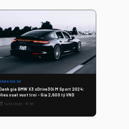
ĐÁNH GIÁ XE
Danh gia BMW X3 xDrive30i M Sport 2024:
Hieu suat vuot troi - Gia 2,600 tỷ VND
14/05/2026
93