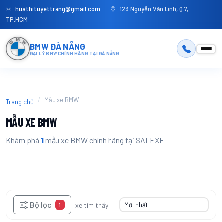
huathituyettrang@gmail.com
123 Nguyễn Văn Linh, Q.7,
TP.HCM
BMW ĐÀ NẴNG
ĐẠI LÝ BMW CHÍNH HÃNG TẠI ĐÀ NẴNG
Mẫu xe BMW
Trang chủ
MẪU XE BMW
Khám phá
1
mẫu xe BMW chính hãng tại SALEXE
Bộ lọc
1
xe tìm thấy
1