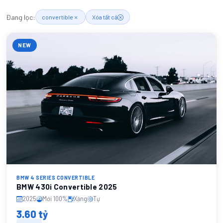
Đang lọc:
convertible
Xóa tất cả
NEW
BMW 4 SERIES CONVERTIBLE
BMW 430i Convertible 2025
2025
Mới 100%
Xăng
Tự
3.60 tỷ