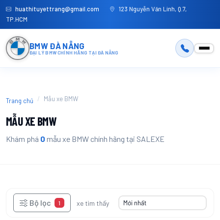
huathituyettrang@gmail.com
123 Nguyễn Văn Linh, Q.7,
TP.HCM
BMW ĐÀ NẴNG
ĐẠI LÝ BMW CHÍNH HÃNG TẠI ĐÀ NẴNG
Mẫu xe BMW
Trang chủ
MẪU XE BMW
Khám phá
0
mẫu xe BMW chính hãng tại SALEXE
Bộ lọc
0
xe tìm thấy
1