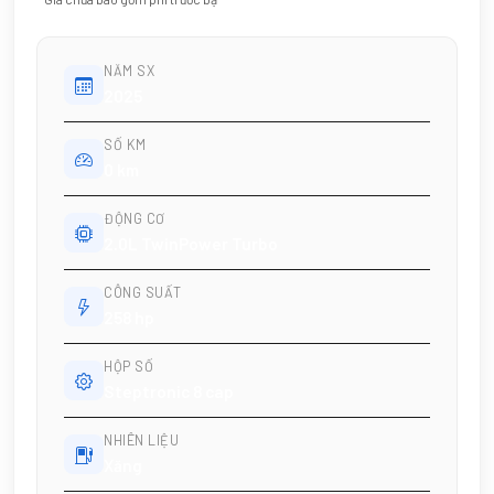
NĂM SX
2025
SỐ KM
0 km
ĐỘNG CƠ
2.0L TwinPower Turbo
CÔNG SUẤT
258 hp
HỘP SỐ
Steptronic 8 cap
NHIÊN LIỆU
Xăng