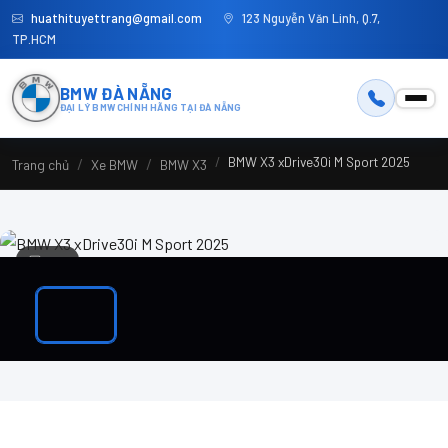
huathituyettrang@gmail.com
123 Nguyễn Văn Linh, Q.7,
TP.HCM
BMW ĐÀ NẴNG
ĐẠI LÝ BMW CHÍNH HÃNG TẠI ĐÀ NẴNG
BMW X3 xDrive30i M Sport 2025
Trang chủ
Xe BMW
BMW X3
1 / 1