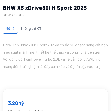
BMW X3 xDrive30i M Sport 2025
BMW X3 · SUV
Mô tả
Thông số KT
BMW X3 xDrive30i M Sport 2025 là chiếc SUV hạng sang kết hợp
hiệu suất mạnh mẽ, thiết kế thể thao và công nghệ tiên tiến.
Với động cơ TwinPower Turbo 2.0L và hệ dẫn động AWD, nó
mang đến trải nghiệm lái đầy cảm xúc và độ tin cậy vượt trội.
3.20 tỷ
* Giá chưa bao gồm phí trước bạ