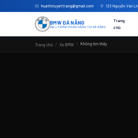
huathituyettrang@gmail.com
123 Nguyễn Văn Lin
Trang
BMW ĐÀ NẴNG
chủ
ĐẠI LÝ BMW CHÍNH HÃNG TẠI ĐÀ NẴNG
Không tìm thấy
Trang chủ
Xe BMW