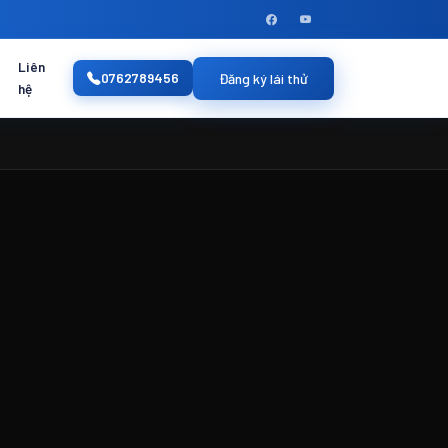
Liên
0762789456
Đăng ký lái thử
hệ