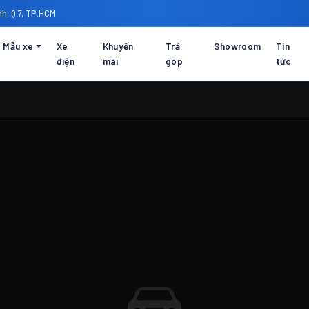
h, Q.7, TP.HCM
Mẫu xe
Xe
Khuyến
Trả
Showroom
Tin
điện
mãi
góp
tức