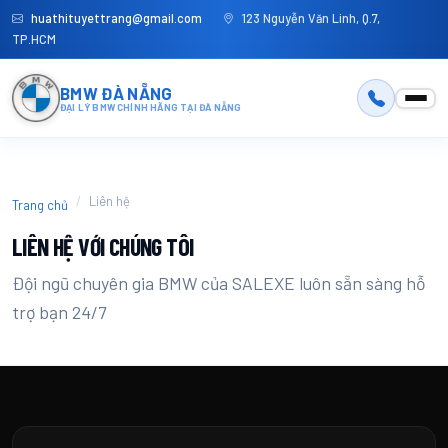
huathituyettrang@gmail.com
123 Nguyễn Văn Linh, Q.7,
TP.HCM
BMW ĐÀ NẴNG
ĐẠI LÝ BMW CHÍNH HÃNG TẠI ĐÀ NẴNG
Liên hệ
Trang chủ
LIÊN HỆ VỚI CHÚNG TÔI
Đội ngũ chuyên gia BMW của SALEXE luôn sẵn sàng hỗ
trợ bạn 24/7